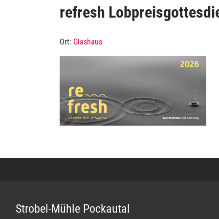
refresh Lobpreisgottesdi
Ort:
Glashaus
Strobel-Mühle Pockautal