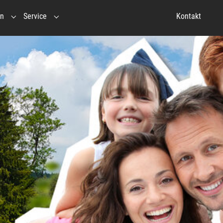
en
Service
Kontakt
ebnispädagogik"
in"
Submenu for "Veranstaltungen"
Submenu for "Service"