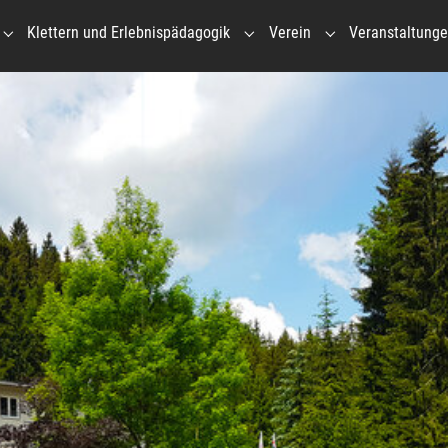
Klettern und Erlebnispädagogik
Verein
Veranstaltung
Submenu for "Gruppenhaus"
Submenu for "Klettern und Erl
Submenu for "Vere