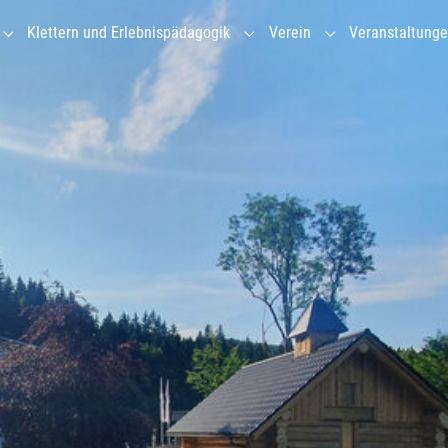
Klettern und Erlebnispädagogik
Verein
Veranstaltung
Submenu for "Gruppenhaus"
Submenu for "Klettern und Erl
Submenu for "Vere