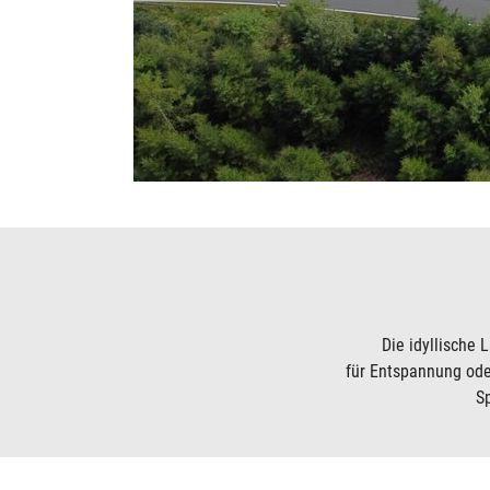
Seilbahn
Hof mit Wiese, Lagerfeuer, Kapelle, Basketball
Luftbild
Kapelle abends
Die idyllische 
für Entspannung ode
S