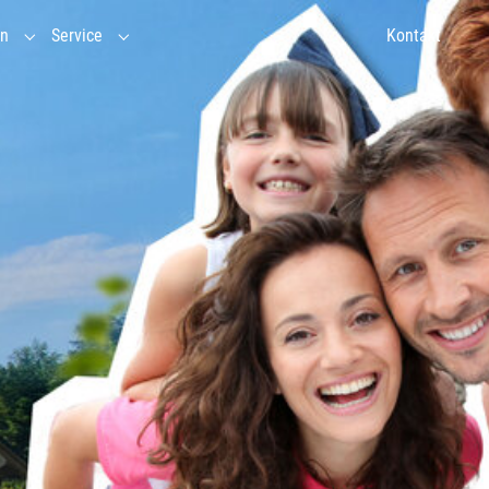
en
Service
Kontakt
ebnispädagogik"
in"
Submenu for "Veranstaltungen"
Submenu for "Service"