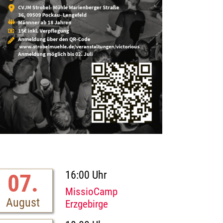
16:00 Uhr
07.
MissioCamp
August
Erzgebirge