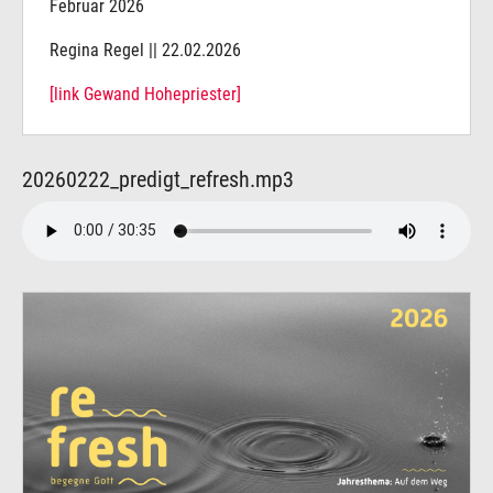
Februar 2026
Regina Regel || 22.02.2026
[link Gewand Hohepriester]
20260222_predigt_refresh.mp3