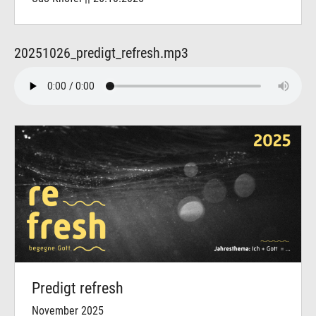
20251026_predigt_refresh.mp3
Predigt refresh
November 2025