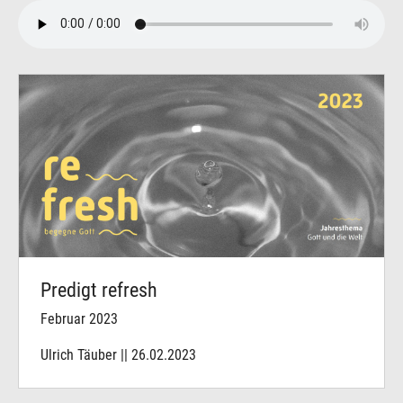
Predigt refresh
Februar 2023
Ulrich Täuber || 26.02.2023