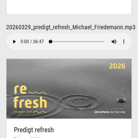
20260329_predigt_refresh_Michael_Friedemann.mp3
Predigt refresh