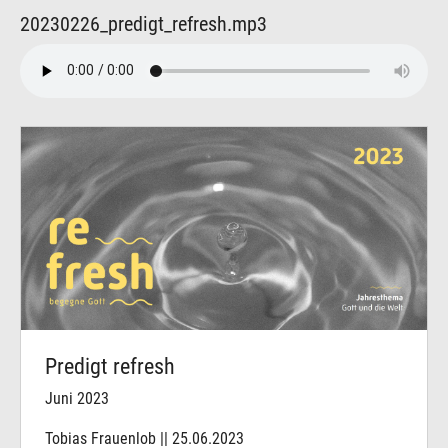
20230226_predigt_refresh.mp3
Predigt refresh
Juni 2023
Tobias Frauenlob || 25.06.2023