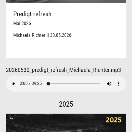
Predigt refresh
Mai 2026
Michaela Richter || 30.05.2026
20260530_predigt_refresh_Michaela_Richter.mp3
2025