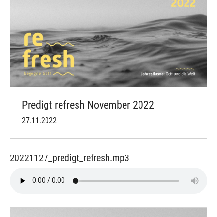
Predigt refresh November 2022
27.11.2022
20221127_predigt_refresh.mp3