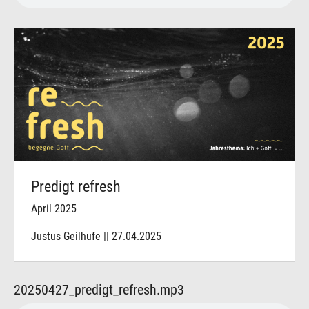
Predigt refresh
April 2025
Justus Geilhufe || 27.04.2025
20250427_predigt_refresh.mp3