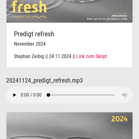
Predigt refresh
November 2024
Stephan Zeibig || 24.11.2024 ||
Link zum Skript
20241124_predigt_refresh.mp3