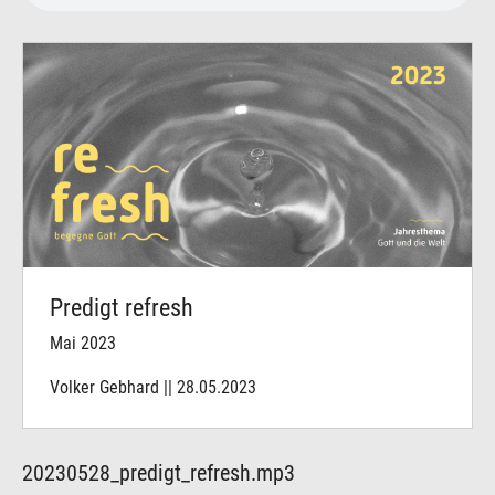
Predigt refresh
Mai 2023
Volker Gebhard || 28.05.2023
20230528_predigt_refresh.mp3