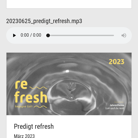
20230625_predigt_refresh.mp3
Predigt refresh
März 2023