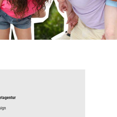
netagentur
sign