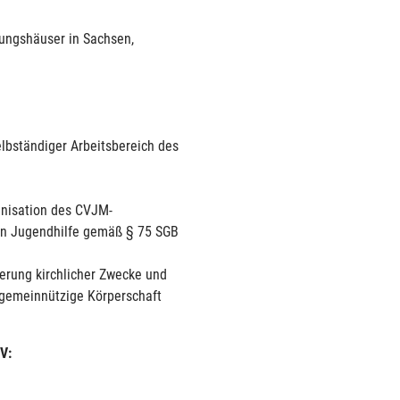
gungshäuser in Sachsen,
selbständiger Arbeitsbereich des
ganisation des CVJM-
ien Jugendhilfe gemäß § 75 SGB
rung kirchlicher Zwecke und
 gemeinnützige Körperschaft
V: