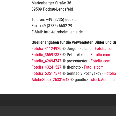
Marienberger Straße 36
09509 Pockau-Lengefeld
Telefon: +49 (3735) 6602-0
Fax: +49 (3735) 6602-29
E-Mail: info@strobelmuehle.de
Quellenangaben für die verwendeten Bilder und Gr
Fotolia_41124920
© Jürgen Fälchle -
Fotolia.com
Fotolia_35597337
© Peter Atkins -
Fotolia.com
Fotolia_42694747
© pressmaster -
Fotolia.com
Fotolia_43241527
© th-photo -
Fotolia.com
Fotolia_53517574
© Gennadiy Poznyakov -
Fotoli
AdobeStock_26331643
© goodluz -
stock.Adobe.c