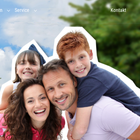
en
Service
Kontakt
ebnispädagogik"
in"
Submenu for "Veranstaltungen"
Submenu for "Service"