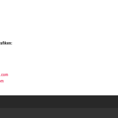
afiken:
a.com
om