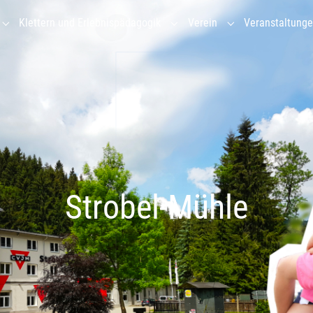
Klettern und Erlebnispädagogik
Verein
Veranstaltung
Submenu for "Gruppenhaus"
Submenu for "Klettern und Erl
Submenu for "Vere
Strobel-Mühle