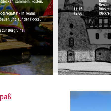
Molchne
entdecken, sammeln, kosten,
Besuch
11:15
Rückrei
otsregatta” - in Teams
12:00
Rückrei
 bauen und auf der Pockau
n
 zur Burgruine
spaß