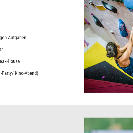
ligen Aufgaben
e“
teak-House
-Party/ Kino-Abend)