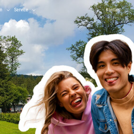
en
Service
Kontakt
ebnispädagogik"
in"
Submenu for "Veranstaltungen"
Submenu for "Service"