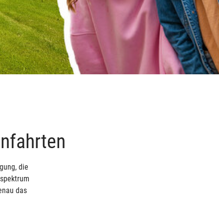
enfahrten
gung, die
tsspektrum
genau das