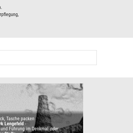
n.
rpflegung,
ck, Tasche packen
rk Lengefeld
-
 und Führung im Denkmal
oder