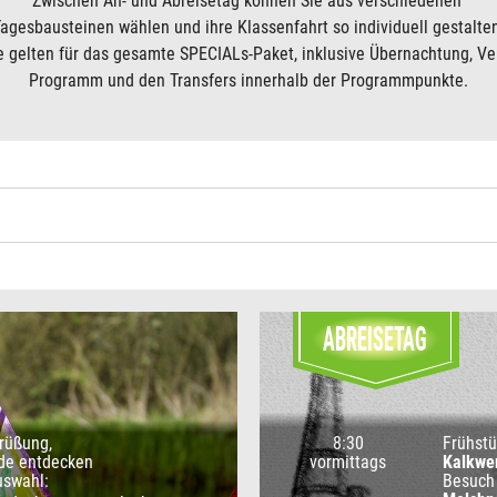
Zwischen An- und Abreisetag können Sie aus verschiedenen
agesbausteinen wählen und ihre Klassenfahrt so individuell gestalte
e gelten für das gesamte SPECIALs-Paket, inklusive Übernachtung, Ve
Programm und den Transfers innerhalb der Programmpunkte.
ABREISETAG
rüßung,
8:30
Frühstü
de entdecken
vormittags
Kalkwe
uswahl:
Besuch