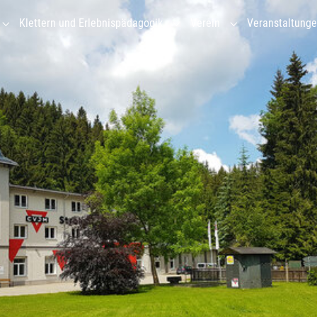
Klettern und Erlebnispädagogik
Verein
Veranstaltung
Submenu for "Gruppenhaus"
Submenu for "Klettern und Erl
Submenu for "Vere