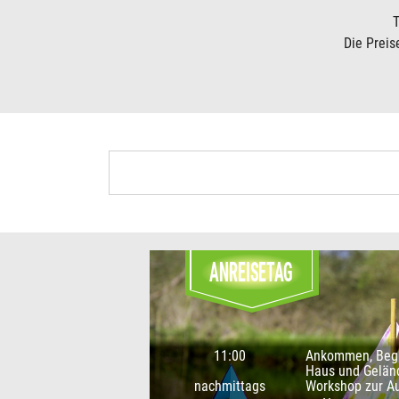
T
Die Preis
ANREISETAG
11:00
Ankommen, Beg
Haus und Gelän
nachmittags
Workshop zur A