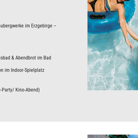
u
aubergwerke im Erzgebirge –
isbad & Abendbrot im Bad
on im Indoor-Spielplatz
-Party/ Kino-Abend)