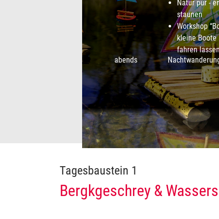
Natur pur - 
staunen
Workshop “Bo
kleine Boote
fahren lasse
abends
Nachtwanderung
Tagesbaustein 1
Bergkgeschrey & Wasser