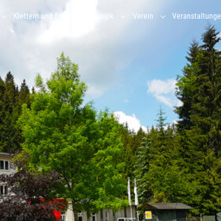
Klettern und Erlebnispädagogik
Verein
Veranstaltung
Submenu for "Gruppenhaus"
Submenu for "Klettern und Erl
Submenu for "Vere