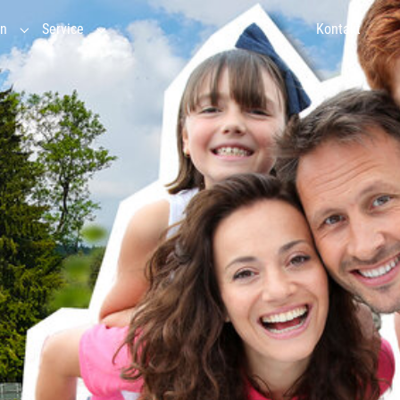
en
Service
Kontakt
ebnispädagogik"
in"
Submenu for "Veranstaltungen"
Submenu for "Service"