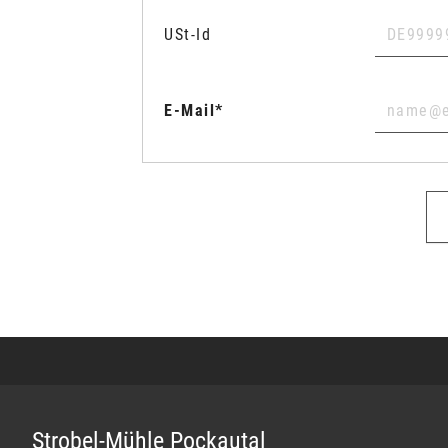
USt-Id
E-Mail
Strobel-Mühle Pockautal