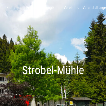
Klettern und Erlebnispädagogik
Verein
Veranstaltung
Submenu for "Gruppenhaus"
Submenu for "Klettern und Erl
Submenu for "Vere
Strobel-Mühle