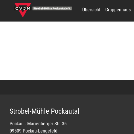
Übersicht
Gruppenhaus
Skip to main navigation
Skip to main content
Skip to page footer
Strobel-Mühle Pockautal
Pockau - Marienberger Str. 36
09509 Pockau-Lengefeld