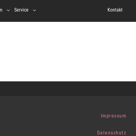
en
Service
Kontakt
ebnispädagogik"
in"
Submenu for "Veranstaltungen"
Submenu for "Service"
Impressum
Datenschutz