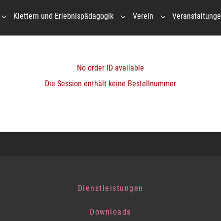
Klettern und Erlebnispädagogik
Verein
Veranstaltung
Submenu for "Gruppenhaus"
Submenu for "Klettern und Erl
Submenu for "Vere
No order ID available
Die Session enthält keine Bestellnummer
Dienstleistungen
Downloads