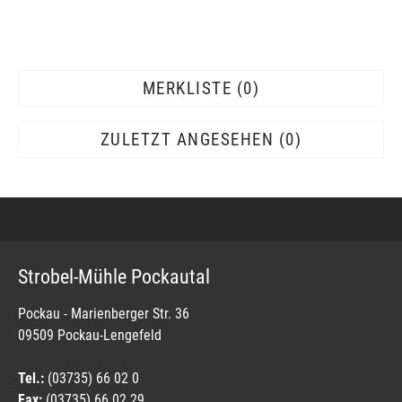
MERKLISTE
0
ZULETZT ANGESEHEN
0
Strobel-Mühle Pockautal
Pockau - Marienberger Str. 36
09509 Pockau-Lengefeld
Tel.:
(03735) 66 02 0
Fax:
(03735) 66 02 29